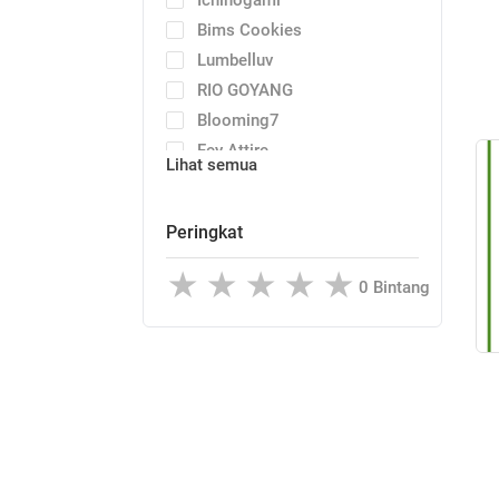
Bims Cookies
Lumbelluv
RIO GOYANG
Blooming7
Fey Attire
Lihat semua
OMK LEATHER
Emazing
Peringkat
Konekone
Loftjoy
Bintang
BOLDSESSION
SANTOON
Risyah
RAYA
Karina Design
Jenaka
Adia Lavani