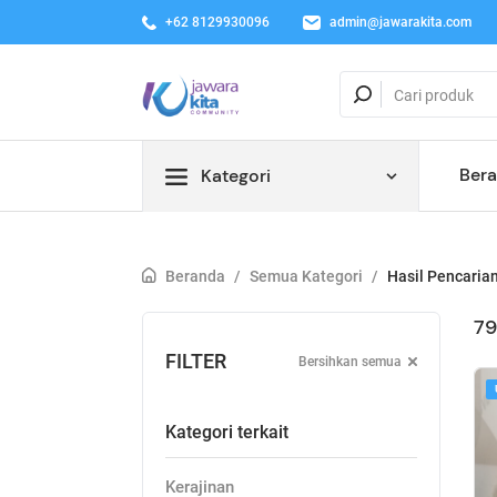
+62 8129930096
admin@jawarakita.com
Ber
Kategori
Beranda
/
Semua Kategori
/
Hasil Pencaria
79
FILTER
Bersihkan semua
Kategori terkait
Kerajinan