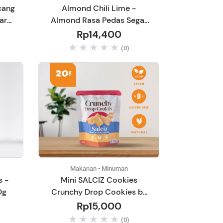
cang
Almond Chili Lime -
ar
Almond Rasa Pedas Segar
Daun Jeruk 30gr
Rp14,400
(0)
Makanan - Minuman
s -
Mini SALCIZ Cookies
0g
Crunchy Drop Cookies by
Casa Grata - Gluten Free &
Rp15,000
Vegan 20gram
(0)