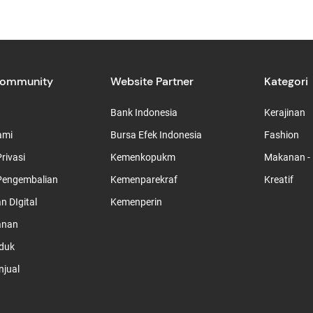
Community
Website Partner
Kategori
Bank Indonesia
Kerajinan
ami
Bursa Efek Indonesia
Fashion
rivasi
Kemenkopukm
Makanan -
Pengembalian
Kemenparekraf
Kreatif
 DIgital
Kemenperin
anan
duk
njual