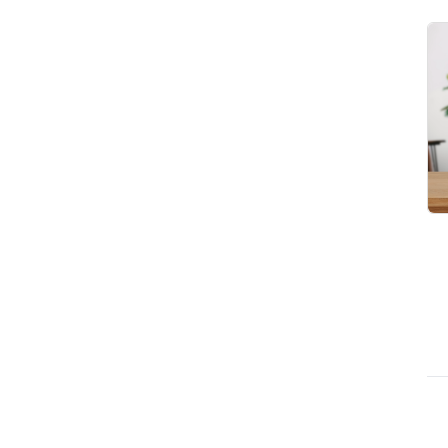
KAYO
Sinergics