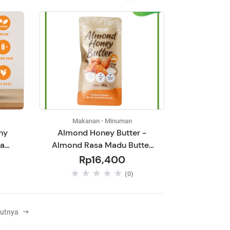
Makanan - Minuman
hy
Almond Honey Butter -
sa
Almond Rasa Madu Butter
gan,
30gr
Rp16,400
ram
(0)
kutnya