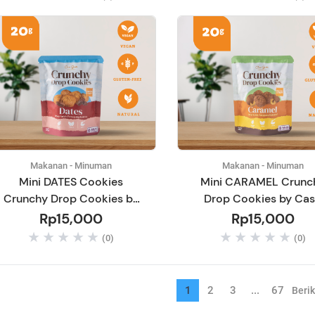
Makanan - Minuman
Makanan - Minuman
Mini DATES Cookies
Mini CARAMEL Crunc
Crunchy Drop Cookies by
Drop Cookies by Ca
Casa Grata - Gluten Free &
Grata - Gluten Free, Ve
Rp15,000
Rp15,000
Vegan 20gram
natural, baked - 20 g
(0)
(0)
1
2
3
...
67
Beri